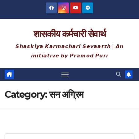
Skip
to
content
शासकीय कर्मचारी सेवार्थ
𝙎𝙝𝙖𝙨𝙠𝙞𝙮𝙖 𝙆𝙖𝙧𝙢𝙖𝙘𝙝𝙖𝙧𝙞 𝙎𝙚𝙫𝙖𝙖𝙧𝙩𝙝 | 𝘼𝙣
𝙞𝙣𝙞𝙩𝙞𝙖𝙩𝙞𝙫𝙚 𝙗𝙮 𝙋𝙧𝙖𝙢𝙤𝙙 𝙋𝙪𝙧𝙞
Category:
सन अग्रिम