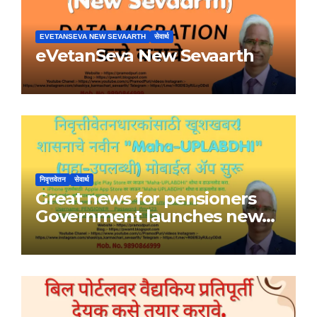
EVETANSEVA NEW SEVAARTH
सेवार्थ
eVetanSeva New Sevaarth
निवृत्तवेतन
सेवार्थ
Great news for pensioners
Government launches new
Maha-UPLABDHI mobile app