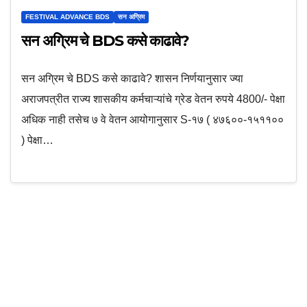
FESTIVAL ADVANCE BDS
सन अग्रिम
सन अग्रिम चे BDS कसे काढावे?
सन अग्रिम चे BDS कसे काढावे? शासन न‍िर्णयानुसार ज्या
अराजपत्रीत राज्य शासकीय कर्मचाऱ्यांचे ग्रेड वेतन रुपये 4800/- पेक्षा
अध‍िक नाही तसेच ७ वे वेतन आयोगानुसार S-१७ ( ४७६००-१५११००
) पेक्षा…