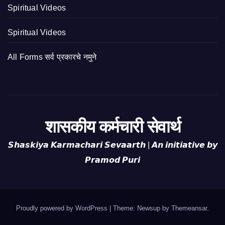
Spiritual Videos
Spiritual Videos
All Forms सर्व प्रकारचे नमुने
शासकीय कर्मचारी सेवार्थ
𝙎𝙝𝙖𝙨𝙠𝙞𝙮𝙖 𝙆𝙖𝙧𝙢𝙖𝙘𝙝𝙖𝙧𝙞 𝙎𝙚𝙫𝙖𝙖𝙧𝙩𝙝 | 𝘼𝙣 𝙞𝙣𝙞𝙩𝙞𝙖𝙩𝙞𝙫𝙚 𝙗𝙮
𝙋𝙧𝙖𝙢𝙤𝙙 𝙋𝙪𝙧𝙞
Proudly powered by WordPress
|
Theme: Newsup by
Themeansar
.