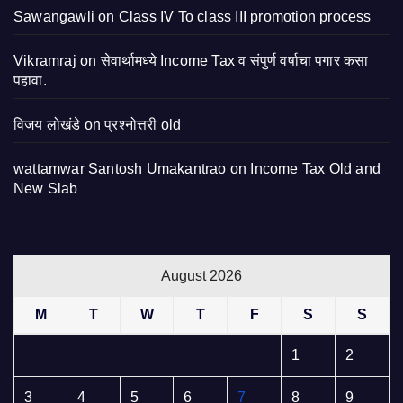
Sawangawli
on
Class IV To class III promotion process
Vikramraj
on
सेवार्थामध्ये Income Tax व संपुर्ण वर्षाचा पगार कसा
पहावा.
विजय लोखंडे
on
प्रश्नोत्तरी old
wattamwar Santosh Umakantrao
on
Income Tax Old and
New Slab
August 2026
M
T
W
T
F
S
S
1
2
3
4
5
6
7
8
9