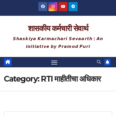
Skip
to
content
शासकीय कर्मचारी सेवार्थ
𝙎𝙝𝙖𝙨𝙠𝙞𝙮𝙖 𝙆𝙖𝙧𝙢𝙖𝙘𝙝𝙖𝙧𝙞 𝙎𝙚𝙫𝙖𝙖𝙧𝙩𝙝 | 𝘼𝙣
𝙞𝙣𝙞𝙩𝙞𝙖𝙩𝙞𝙫𝙚 𝙗𝙮 𝙋𝙧𝙖𝙢𝙤𝙙 𝙋𝙪𝙧𝙞
Category:
RTI माहीतीचा अधिकार