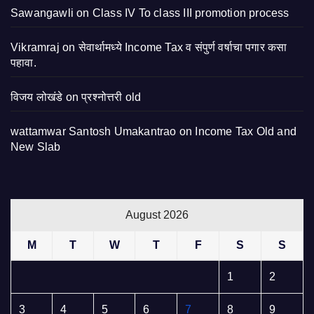
Sawangawli
on
Class IV To class III promotion process
Vikramraj
on
सेवार्थामध्ये Income Tax व संपुर्ण वर्षाचा पगार कसा
पहावा.
विजय लोखंडे
on
प्रश्नोत्तरी old
wattamwar Santosh Umakantrao
on
Income Tax Old and
New Slab
August 2026
M
T
W
T
F
S
S
1
2
3
4
5
6
7
8
9