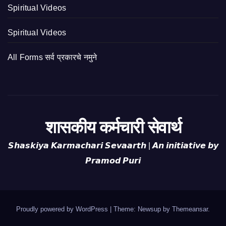
Spiritual Videos
Spiritual Videos
All Forms सर्व प्रकारचे नमुने
शासकीय कर्मचारी सेवार्थ
𝙎𝙝𝙖𝙨𝙠𝙞𝙮𝙖 𝙆𝙖𝙧𝙢𝙖𝙘𝙝𝙖𝙧𝙞 𝙎𝙚𝙫𝙖𝙖𝙧𝙩𝙝 | 𝘼𝙣 𝙞𝙣𝙞𝙩𝙞𝙖𝙩𝙞𝙫𝙚 𝙗𝙮
𝙋𝙧𝙖𝙢𝙤𝙙 𝙋𝙪𝙧𝙞
Proudly powered by WordPress
|
Theme: Newsup by
Themeansar
.