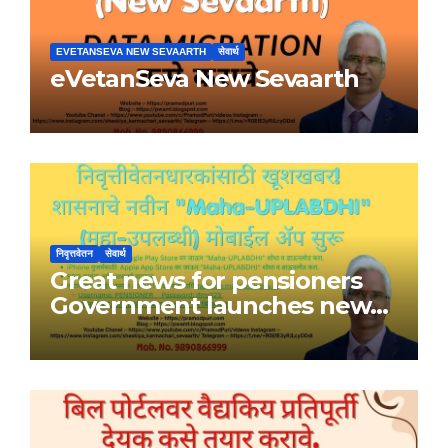
EVETANSEVA NEW SEVAARTH
सेवार्थ
eVetanSeva New Sevaarth
निवृत्तवेतन
सेवार्थ
Great news for pensioners
Government launches new
Maha-UPLABDHI mobile app