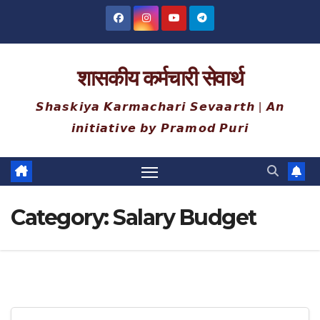
Skip
to
content
शासकीय कर्मचारी सेवार्थ
𝙎𝙝𝙖𝙨𝙠𝙞𝙮𝙖 𝙆𝙖𝙧𝙢𝙖𝙘𝙝𝙖𝙧𝙞 𝙎𝙚𝙫𝙖𝙖𝙧𝙩𝙝 | 𝘼𝙣
𝙞𝙣𝙞𝙩𝙞𝙖𝙩𝙞𝙫𝙚 𝙗𝙮 𝙋𝙧𝙖𝙢𝙤𝙙 𝙋𝙪𝙧𝙞
Category:
Salary Budget