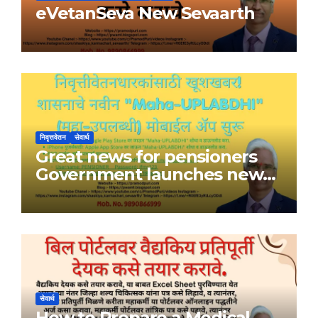
eVetanSeva New Sevaarth
निवृत्तवेतन
सेवार्थ
Great news for pensioners
Government launches new
Maha-UPLABDHI mobile app
सेवार्थ
How to Prepare a Medical