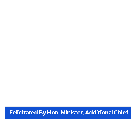
Felicitated By Hon. Minister, Additional Chief
Secretary PWD Smt. Manisha Patankar-