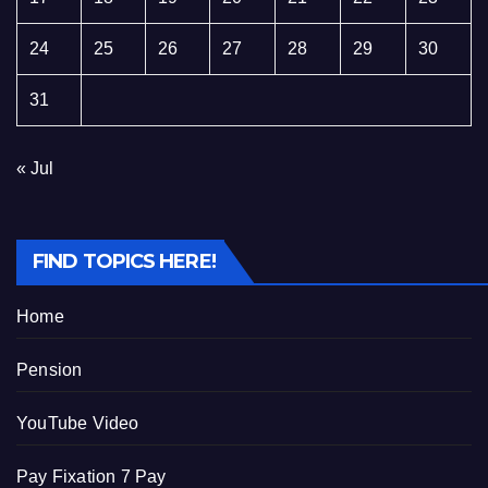
24
25
26
27
28
29
30
31
« Jul
FIND TOPICS HERE!
Home
Pension
YouTube Video
Pay Fixation 7 Pay