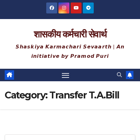
Skip
to
content
शासकीय कर्मचारी सेवार्थ
𝙎𝙝𝙖𝙨𝙠𝙞𝙮𝙖 𝙆𝙖𝙧𝙢𝙖𝙘𝙝𝙖𝙧𝙞 𝙎𝙚𝙫𝙖𝙖𝙧𝙩𝙝 | 𝘼𝙣
𝙞𝙣𝙞𝙩𝙞𝙖𝙩𝙞𝙫𝙚 𝙗𝙮 𝙋𝙧𝙖𝙢𝙤𝙙 𝙋𝙪𝙧𝙞
Category:
Transfer T.A.Bill