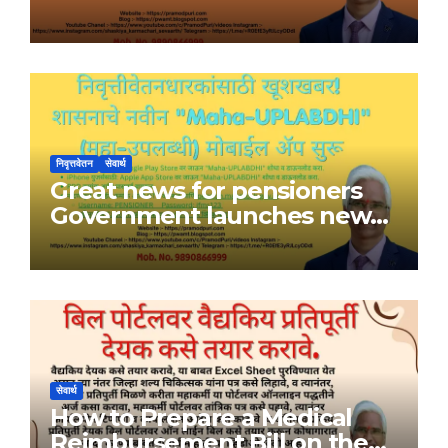
निवृत्तवेतन
सेवार्थ
Great news for pensioners
Government launches new
Maha-UPLABDHI mobile app
सेवार्थ
How to Prepare a Medical
Reimbursement Bill on the