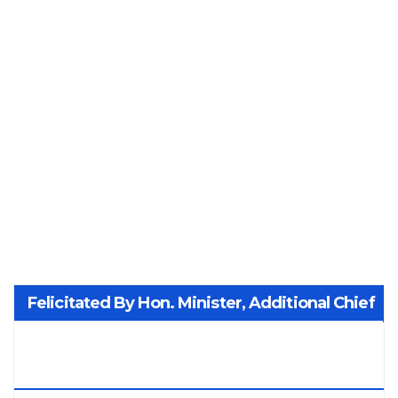
Felicitated By Hon. Minister, Additional Chief
Secretary PWD Smt. Manisha Patankar-
Mhaiskar