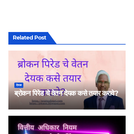
Related Post
देयक
ब्रोकन पिरेड चे वेतन देयक कसे तयार करावे?