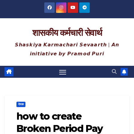
Skip
to
content
शासकीय कर्मचारी सेवार्थ
𝙎𝙝𝙖𝙨𝙠𝙞𝙮𝙖 𝙆𝙖𝙧𝙢𝙖𝙘𝙝𝙖𝙧𝙞 𝙎𝙚𝙫𝙖𝙖𝙧𝙩𝙝 | 𝘼𝙣
𝙞𝙣𝙞𝙩𝙞𝙖𝙩𝙞𝙫𝙚 𝙗𝙮 𝙋𝙧𝙖𝙢𝙤𝙙 𝙋𝙪𝙧𝙞
देयक
how to create
Broken Period Pay