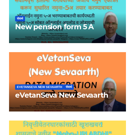
सेवार्थ
New pension form 5 A
EVETANSEVA NEW SEVAARTH
सेवार्थ
eVetanSeva New Sevaarth