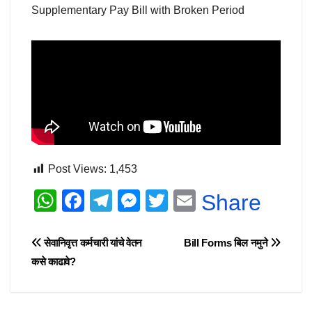
Supplementary Pay Bill with Broken Period
Post Views:
1,453
W
F
T
M
T
E
Share
h
a
el
e
wi
m
at
c
e
ss
tt
ail
Post
सेवानिवृत्त कर्मचारी यांचे वेतन
Bill Forms बिल नमुने
s
e
gr
e
er
कसे काढावे?
navigation
A
b
a
n