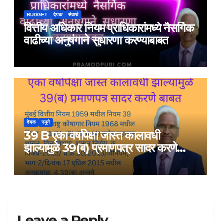
BUDGET
देयक
सेवार्थ
वित्तीय अधिकार नियम प्राधिकारांमध्ये नैसर्गिक
वाढीच्या अनुषंगाने सुधारणा करण्याबाबत
देयक
नमुने
39 B एका वर्षापेक्षा जास्त कालावधी
झाल्यामुळे 39(ब) प्रमाणपत्र सादर करणे
बाबत
Leave a Reply