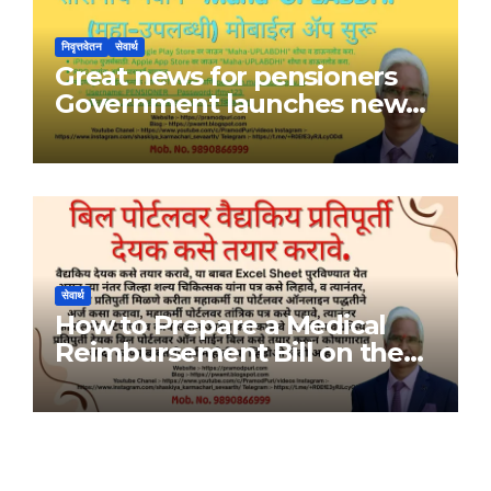
निवृत्तवेतन
सेवार्थ
Great news for pensioners
Government launches new
Maha-UPLABDHI mobile app
सेवार्थ
How to Prepare a Medical
Reimbursement Bill on the
Bill Portal