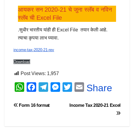
आयकर सन 2020-21 चे जुना स्लॅब व नविन
स्लॅब ची Excel File
.सुधीर भारतीय यांही ही Excel File तयार केली आहे.
त्याचा कृपया लाभ घ्यावा.
income-tax-2020-21-rev
Download
Post Views:
1,957
W
F
T
M
T
E
Share
h
a
el
e
wi
m
at
c
e
ss
tt
ail
Post
Form 16 format
Income Tax 2020-21 Excel
s
e
gr
e
er
navigation
A
b
a
n