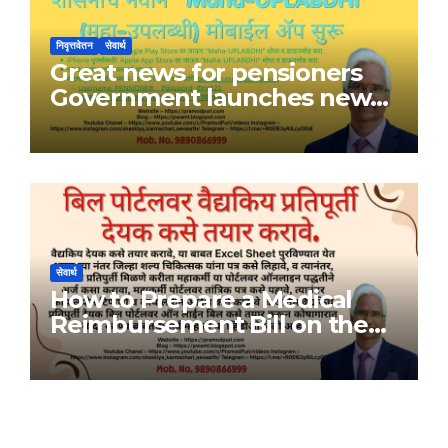
निवृत्तवेतन
सेवार्थ
Great news for pensioners
Government launches new
Maha-UPLABDHI mobile app
सेवार्थ
How to Prepare a Medical
Reimbursement Bill on the
Bill Portal