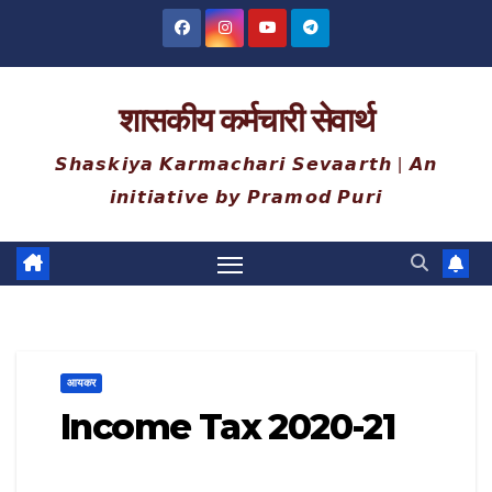
Skip
to
content
शासकीय कर्मचारी सेवार्थ
𝙎𝙝𝙖𝙨𝙠𝙞𝙮𝙖 𝙆𝙖𝙧𝙢𝙖𝙘𝙝𝙖𝙧𝙞 𝙎𝙚𝙫𝙖𝙖𝙧𝙩𝙝 | 𝘼𝙣
𝙞𝙣𝙞𝙩𝙞𝙖𝙩𝙞𝙫𝙚 𝙗𝙮 𝙋𝙧𝙖𝙢𝙤𝙙 𝙋𝙪𝙧𝙞
आयकर
Income Tax 2020-21