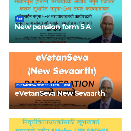
सेवार्थ
New pension form 5 A
EVETANSEVA NEW SEVAARTH
सेवार्थ
eVetanSeva New Sevaarth