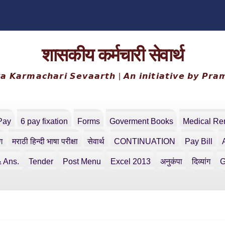
शासकीय कर्मचारी सेवार्थ
𝙖 𝙆𝙖𝙧𝙢𝙖𝙘𝙝𝙖𝙧𝙞 𝙎𝙚𝙫𝙖𝙖𝙧𝙩𝙝 | 𝘼𝙣 𝙞𝙣𝙞𝙩𝙞𝙖𝙩𝙞𝙫𝙚 𝙗𝙮 𝙋𝙧𝙖
Pay
6 pay fixation
Forms
Goverment Books
Medical R
ंग
मराठी हिन्दी भाषा परीक्षा
सेवार्थ
CONTINUATION
Pay Bill
 Ans.
Tender
Post Menu
Excel 2013
अनुकंपा
दिव्यांग
G