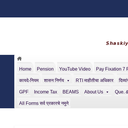
Skip
to
content
𝙎𝙝𝙖𝙨𝙠𝙞
Home
Pension
YouTube Video
Pay Fixation 7 
कायदे-नियम
शासन निर्णय
RTI माहीतीचा अधिकार
दिव्या
GPF
Income Tax
BEAMS
About Us
Que. &
All Forms सर्व प्रकारचे नमुने