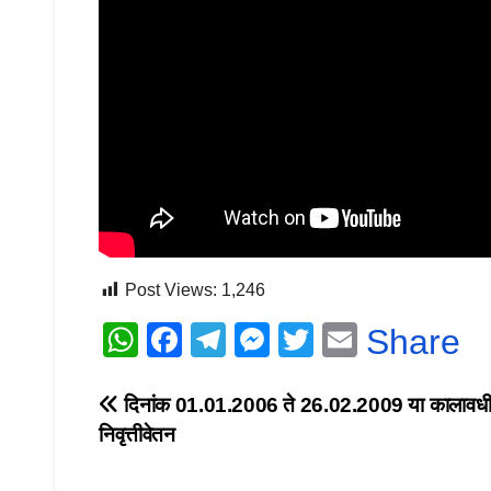
Post Views:
1,246
W
F
T
M
T
E
Share
h
a
el
e
wi
m
at
c
e
ss
tt
ail
Post
दिनांक 01.01.2006 ते 26.02.2009 या कालावध
निवृत्तीवेतन
s
e
gr
e
er
navigation
A
b
a
n