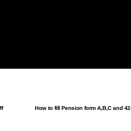
ीत
How to fill Pension form A,B,C and 4