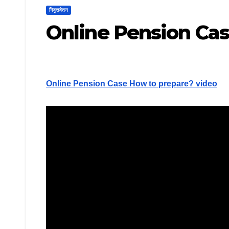
निवृत्तवेतन
Online Pension Ca
Online Pension Case How to prepare? video