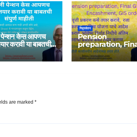
निवृत्तवेतन
पेन्शन केस आपणच
Pension
यार करावी या बाबतची
preparation, Fin
माहीती
GPF, Leave
Encashment, GI
order
elds are marked
*