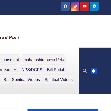
𝙤𝙙 𝙋𝙪𝙧𝙞
embursment
maharashtra शासन-निर्णय
Arrears
NPS/DCPS
Bill Portal
.I.S.
Spiritual Videos
Spiritual Videos