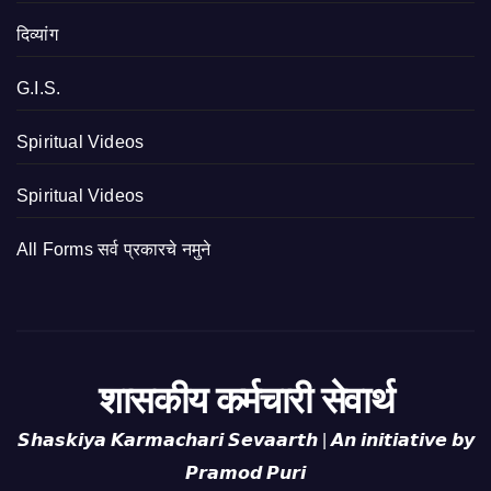
दिव्यांग
G.I.S.
Spiritual Videos
Spiritual Videos
All Forms सर्व प्रकारचे नमुने
शासकीय कर्मचारी सेवार्थ
𝙎𝙝𝙖𝙨𝙠𝙞𝙮𝙖 𝙆𝙖𝙧𝙢𝙖𝙘𝙝𝙖𝙧𝙞 𝙎𝙚𝙫𝙖𝙖𝙧𝙩𝙝 | 𝘼𝙣 𝙞𝙣𝙞𝙩𝙞𝙖𝙩𝙞𝙫𝙚 𝙗𝙮
𝙋𝙧𝙖𝙢𝙤𝙙 𝙋𝙪𝙧𝙞