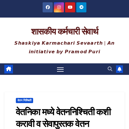
Skip
to
content
शासकीय कर्मचारी सेवार्थ
𝙎𝙝𝙖𝙨𝙠𝙞𝙮𝙖 𝙆𝙖𝙧𝙢𝙖𝙘𝙝𝙖𝙧𝙞 𝙎𝙚𝙫𝙖𝙖𝙧𝙩𝙝 | 𝘼𝙣
𝙞𝙣𝙞𝙩𝙞𝙖𝙩𝙞𝙫𝙚 𝙗𝙮 𝙋𝙧𝙖𝙢𝙤𝙙 𝙋𝙪𝙧𝙞
वेतन निश्चिती
वेतनिका मध्ये वेतननिश्चिती कशी
करावी व सेवापुस्तक वेतन