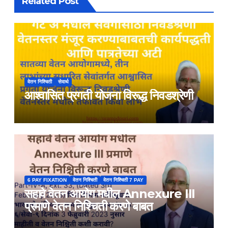
Related Post
वेतन निश्चिती
सेवार्थ
आश्वासित प्रगती योजना विरूद्ध निवडश्रेणी
6 PAY FIXATION
वेतन निश्चिती
वेतन निश्चिती 7 PAY
सहावे वेतन आयोग मधील Annexure III
प्रमाणे वेतन निश्चिती करणे बाबत