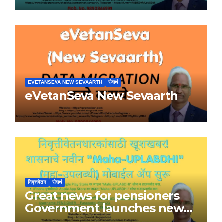
EVETANSEVA NEW SEVAARTH
सेवार्थ
eVetanSeva New Sevaarth
निवृत्तवेतन
सेवार्थ
Great news for pensioners
Government launches new
Maha-UPLABDHI mobile app