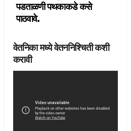
पडताळणी पथकाकडे कसे
पाठवावे.
वेतनिका मध्ये वेतननिश्चिती कशी
करावी