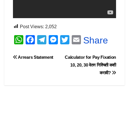
Post Views:
2,052
W
F
T
M
T
E
Share
h
a
el
e
wi
m
at
c
e
ss
tt
ail
Post
Arrears Statement
Calculator for Pay Fixation
s
e
gr
e
er
10, 20, 30 वेतन निश्चिती कशी
navigation
करावी?
A
b
a
n
p
o
m
g
p
o
er
k