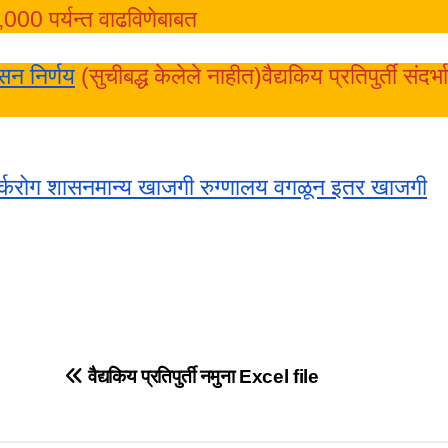
000 पर्यन्‍त वाढविणेबाबत
सन निर्णय
(सुचीबद्ध केलेले नाहीत)वैद्यकिय प्रतिपुर्ती संदर्भ
नी कर्करोग शासनमान्य खाजगी रुग्णालय वगळून इतर खाजगी
वैद्यकिय प्रतिपुर्ती नमुना Excel file