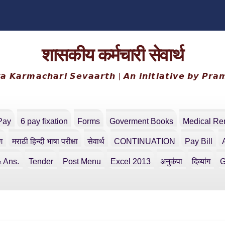
शासकीय कर्मचारी सेवार्थ
𝙖 𝙆𝙖𝙧𝙢𝙖𝙘𝙝𝙖𝙧𝙞 𝙎𝙚𝙫𝙖𝙖𝙧𝙩𝙝 | 𝘼𝙣 𝙞𝙣𝙞𝙩𝙞𝙖𝙩𝙞𝙫𝙚 𝙗𝙮 𝙋𝙧𝙖
Pay
6 pay fixation
Forms
Goverment Books
Medical R
ंग
मराठी हिन्दी भाषा परीक्षा
सेवार्थ
CONTINUATION
Pay Bill
 Ans.
Tender
Post Menu
Excel 2013
अनुकंपा
दिव्यांग
G