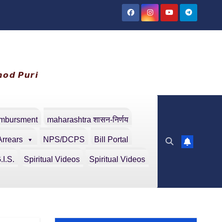
𝙤𝙙 𝙋𝙪𝙧𝙞
embursment
maharashtra शासन-निर्णय
Arrears
NPS/DCPS
Bill Portal
.I.S.
Spiritual Videos
Spiritual Videos