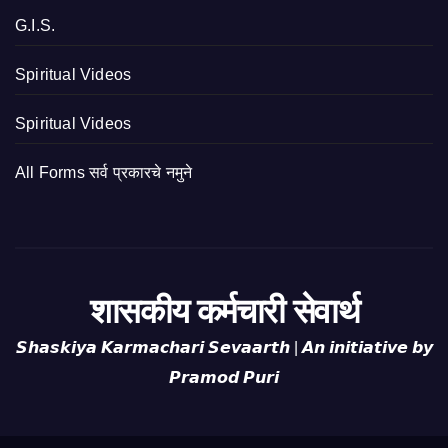
G.I.S.
Spiritual Videos
Spiritual Videos
All Forms सर्व प्रकारचे नमुने
शासकीय कर्मचारी सेवार्थ
𝙎𝙝𝙖𝙨𝙠𝙞𝙮𝙖 𝙆𝙖𝙧𝙢𝙖𝙘𝙝𝙖𝙧𝙞 𝙎𝙚𝙫𝙖𝙖𝙧𝙩𝙝 | 𝘼𝙣 𝙞𝙣𝙞𝙩𝙞𝙖𝙩𝙞𝙫𝙚 𝙗𝙮
𝙋𝙧𝙖𝙢𝙤𝙙 𝙋𝙪𝙧𝙞