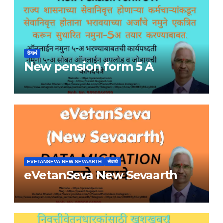
सेवार्थ
New pension form 5 A
EVETANSEVA NEW SEVAARTH
सेवार्थ
eVetanSeva New Sevaarth