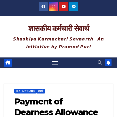
Skip
to
content
शासकीय कर्मचारी सेवार्थ
𝙎𝙝𝙖𝙨𝙠𝙞𝙮𝙖 𝙆𝙖𝙧𝙢𝙖𝙘𝙝𝙖𝙧𝙞 𝙎𝙚𝙫𝙖𝙖𝙧𝙩𝙝 | 𝘼𝙣
𝙞𝙣𝙞𝙩𝙞𝙖𝙩𝙞𝙫𝙚 𝙗𝙮 𝙋𝙧𝙖𝙢𝙤𝙙 𝙋𝙪𝙧𝙞
D.A. ARREARS
सेवार्थ
Payment of
Dearness Allowance