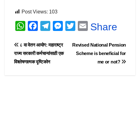
Post Views:
103
W
F
T
M
T
E
Share
h
a
el
e
wi
m
at
c
e
ss
tt
ail
Post
८ वा वेतन आयोग: महाराष्ट्र
Revised National Pension
s
e
gr
e
er
राज्य सरकारी कर्मचाऱ्यांसाठी एक
Scheme is beneficial for
navigation
विश्लेषणात्मक दृष्टिकोन
me or not?
A
b
a
n
p
o
m
g
p
o
er
k