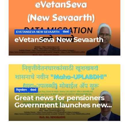
EVETANSEVA NEW SEVAARTH
सेवार्थ
eVetanSeva New Sevaarth
निवृत्तवेतन
सेवार्थ
Great news for pensioners
Government launches new
Maha-UPLABDHI mobile app