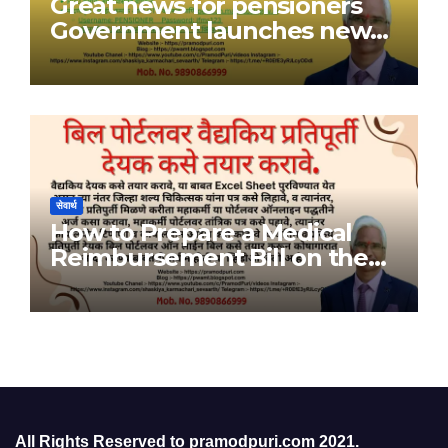
Great news for pensioners
Government launches new
Maha-UPLABDHI mobile app
सेवार्थ
How to Prepare a Medical
Reimbursement Bill on the
Bill Portal
All Rights Reserved to pramodpuri.com 2021.