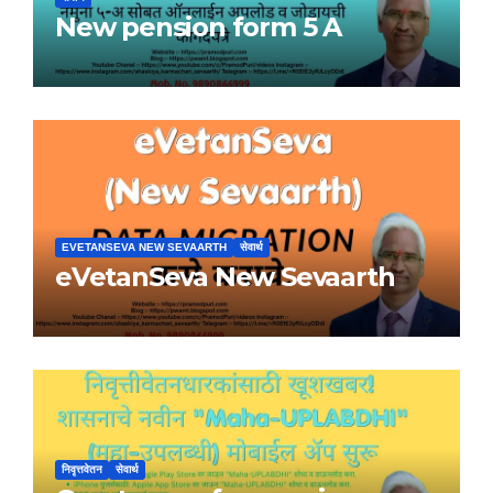
New pension form 5 A
EVETANSEVA NEW SEVAARTH
सेवार्थ
eVetanSeva New Sevaarth
निवृत्तवेतन
सेवार्थ