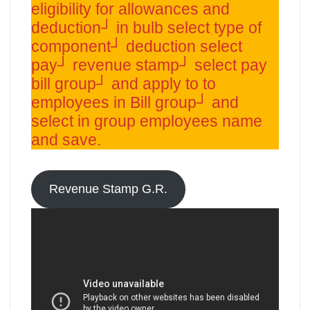
eligibility for allowances and
deduction┘ in bulb select type of
component┘ deduction select
pay┘ revenue stamp┘ select pay
bill group┘ and apply to to
employees in Bill group┘ and
select in group employees name
and save.
Revenue Stamp G.R.