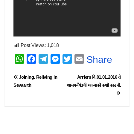
Post Views:
1,018
W
F
T
M
T
E
Share
h
a
el
e
wi
m
at
c
e
ss
tt
ail
Post
Joining, Reliving in
Arriers दि.01.01.2016 ते
s
e
gr
e
er
Sevaarth
आजपर्यंतची थकबाकी कशी काढावी.
navigation
A
b
a
n
p
o
m
g
p
o
er
k