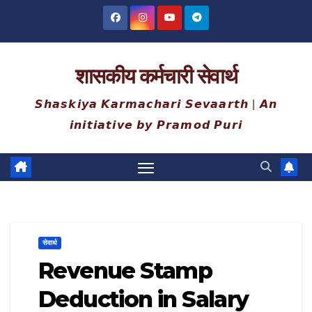
Skip
to
content
शासकीय कर्मचारी सेवार्थ
𝙎𝙝𝙖𝙨𝙠𝙞𝙮𝙖 𝙆𝙖𝙧𝙢𝙖𝙘𝙝𝙖𝙧𝙞 𝙎𝙚𝙫𝙖𝙖𝙧𝙩𝙝 | 𝘼𝙣
𝙞𝙣𝙞𝙩𝙞𝙖𝙩𝙞𝙫𝙚 𝙗𝙮 𝙋𝙧𝙖𝙢𝙤𝙙 𝙋𝙪𝙧𝙞
सेवार्थ
Revenue Stamp
Deduction in Salary