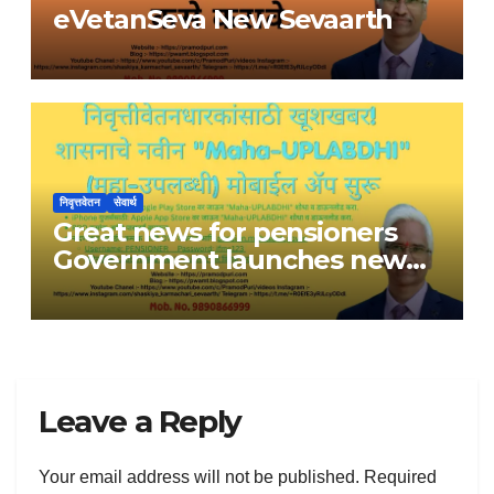
eVetanSeva New Sevaarth
निवृत्तवेतन
सेवार्थ
Great news for pensioners
Government launches new
Maha-UPLABDHI mobile app
Leave a Reply
Your email address will not be published.
Required